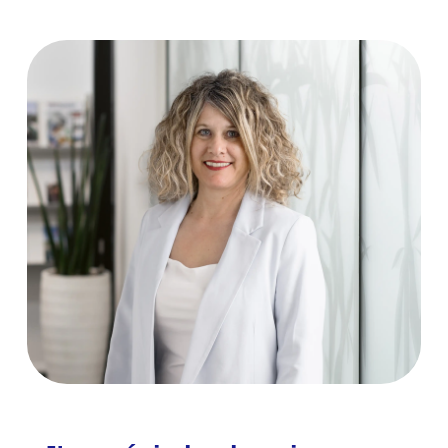
l'expérience ou tu cherches un nouveau
Description du poste
défi? Alors tu es à la bonne adresse chez
nous!
La Caisse de compensation MOBIL avec
siège à Berne offre à ses clients une
gestion complète et efficace de
l'assurance sociale dans le domaine du
premier pilier.
Description du poste