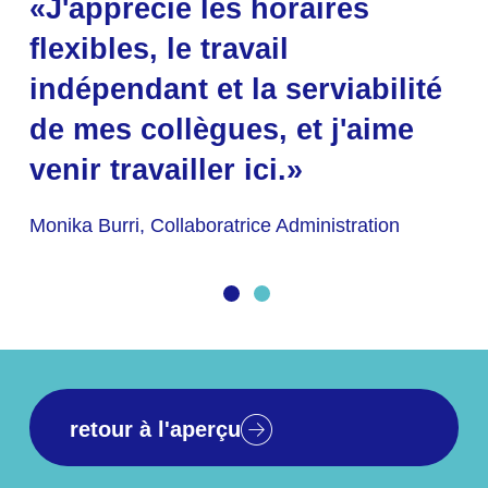
«J'apprécie les horaires
«J'aime beaucoup travailler
flexibles, le travail
ici parce que mon travail est
indépendant et la serviabilité
valorisé et que la
de mes collègues, et j'aime
collaboration est marquée par
venir travailler ici.»
l'ouverture et la confiance.»
Monika Burri, Collaboratrice Administration
Bruno Diaz, Gérant caisse de compensation
retour à l'aperçu