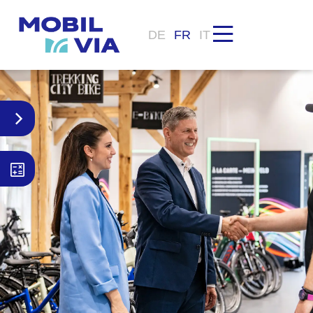
DE
FR
IT