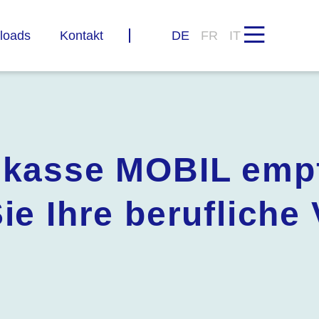
loads
Kontakt
DE
FR
IT
skasse MOBIL empf
ie Ihre berufliche