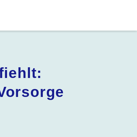
iehlt:
 Vorsorge