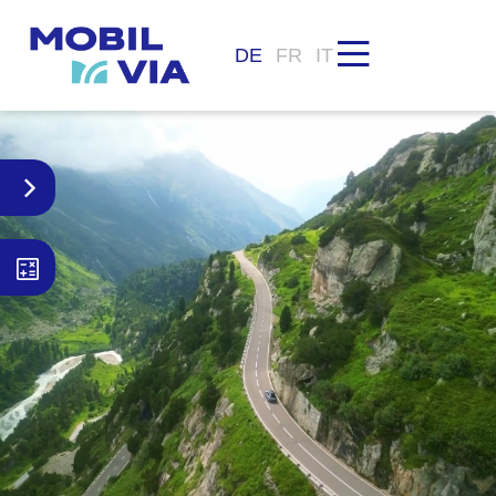
DE
FR
IT